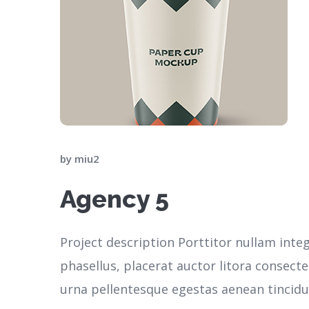
by
miu2
Agency 5
Project description Porttitor nullam inte
phasellus, placerat auctor litora consec
urna pellentesque egestas aenean tincidun