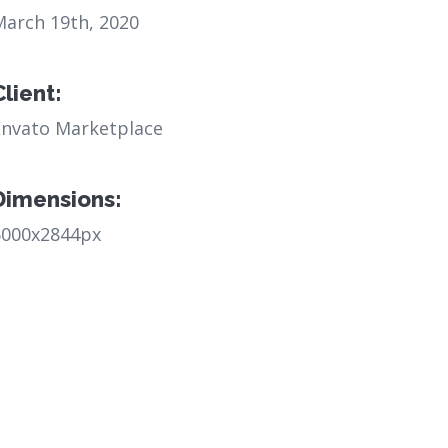
March 19th, 2020
Client:
Envato Marketplace
Dimensions:
6000x2844px