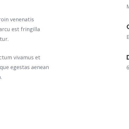
roin venenatis
rcu est fringilla
tur.
ictum vivamus et
sque egestas aenean
.